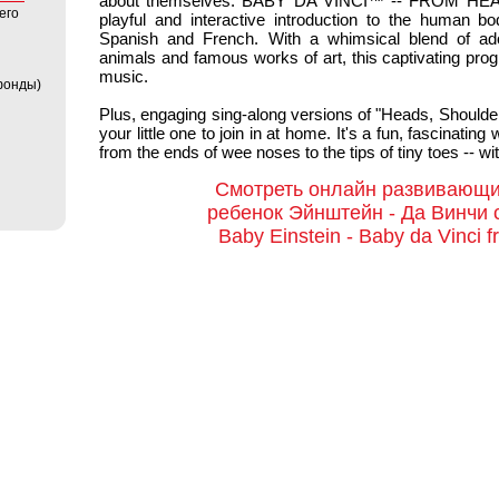
about themselves. BABY DA VINCI™ -- FROM HEA
его
playful and interactive introduction to the human bo
Spanish and French. With a whimsical blend of ado
animals and famous works of art, this captivating prog
music.
фонды)
Plus, engaging sing-along versions of "Heads, Shoulde
your little one to join in at home. It's a fun, fascinatin
from the ends of wee noses to the tips of tiny toes -- wi
Смотреть онлайн развивающ
ребенок Эйнштейн - Да Винчи 
Baby Einstein - Baby da Vinci f