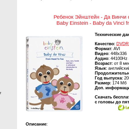
Ребенок Эйнштейн - Да Винчи 
Baby Einstein - Baby da Vinci f
Технические да
Качество
:
DVDR
Формат
: AVI
Видео
: 448x336
Аудио
: 44100Hz 
Возраст
: от 8 м
Язык
: английск
Продолжительн
Год выпуска
: 2
Размер
: 174 Mб
Доп. информац
т
Скачать беспла
с головы до пя
Описание
: