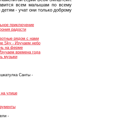
равится всем малышам по всему
детям - учат они только доброму
альное приключение
мфония радости
Животные рядом с нами
The Sky - Изучаем небо
ень на ферме
 Изучаем времена года
аль музыки
 шкатулка Санты -
а на улице
трументы
ели -