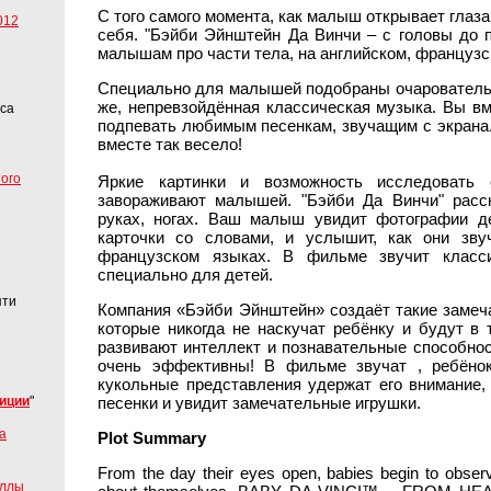
С того самого момента, как малыш открывает глаза,
012
себя. "Бэйби Эйнштейн Да Винчи – с головы до п
малышам про части тела, на английском, французс
Специально для малышей подобраны очаровательн
же, непревзойдённая классическая музыка. Вы в
еса
подпевать любимым песенкам, звучащим с экрана.
вместе так весело!
того
Яркие картинки и возможность исследовать
завораживают малышей. "Бэйби Да Винчи" расс
руках, ногах. Ваш малыш увидит фотографии де
карточки со словами, и услышит, как они звуч
французском языках. В фильме звучит класси
специально для детей.
яти
Компания «Бэйби Эйнштейн» создаёт такие заме
которые никогда не наскучат ребёнку и будут в 
развивают интеллект и познавательные способно
очень эффективны! В фильме звучат , ребёнок
кукольные представления удержат его внимание
иции
"
песенки и увидит замечательные игрушки.
а
Plot Summary
From the day their eyes open, babies begin to obser
аллы