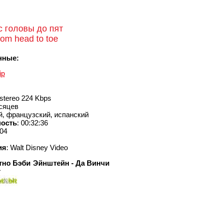
с головы до пят
rom head to toe
нные:
ip
stereo 224 Kbps
есяцев
ий, французский, испанский
ость
: 00:32:36
004
ия
: Walt Disney Video
тно Бэби Эйнштейн - Да Винчи
т