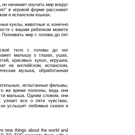
 он начинает изучать мир вокруг
ят" в игровой форме расскажет
ком и испанском языках.
ые куклы, животные и, конечно
месте с вашим ребенком можете
 Познавать мир с головы до пят
 своё тело с головы до ног
кажет малышу о глазах, ушах,
тей, красивых кукол, игрушки,
ат на английском, испанском,
ческая музыка, обработанная
чательные, испытанные фильмы,
то же время полезны, ведь они
сти малыша. Одним словом, они
 узнает все о пяти чувствах,
, он услышит любимые сказки и
ve new things about the world and