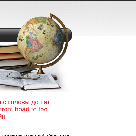
 с головы до пят
 from head to toe
йн
знаменитой серии Беби Эйнштейн.