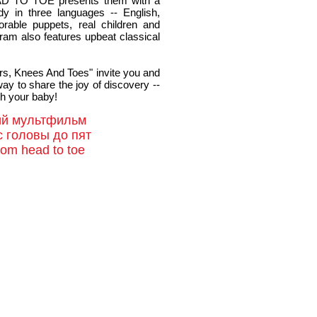
D TO TOE presents them with a
dy in three languages -- English,
rable puppets, real children and
ram also features upbeat classical
rs, Knees And Toes" invite you and
g way to share the joy of discovery --
th your baby!
ий мультфильм
с головы до пят
rom head to toe