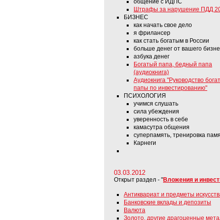
общение с ИДПС
Штрафы за нарушение ПДД 2
БИЗНЕС
как начать свое дело
я фрилансер
как стать богатым в России
больше денег от вашего бизн
азбука денег
Богатый папа, бедный папа
(аудиокнига)
Аудиокнига "Руководство бога
папы по инвестированию"
ПСИХОЛОГИЯ
учимся слушать
сила убеждения
уверенность в себе
камасутра общения
суперпамять, тренировка пам
Карнеги
03.03.2012
Открыт раздел - "
Вложения и инвест
Антиквариат и предметы искусств
Банковские вклады и депозиты
Валюта
Золото, другие драгоценные мет