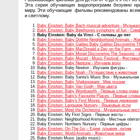
Эта серия обучающих видеопрограмм безумно н
миру. Эти обучающие фильмы рекомендованы всем 
и светлому.
Baby Einstein: Baby Bach musical adventure - Музык
Baby Einstein: Baby Beethoven symphony of fun - Си
Baby Einstein: Baby da Vinci - С головы до пят
Baby Einstein: Baby Dolittle Neighborhood Animals - 
Baby Einstein: Baby Galileo Baby Galileo Discovering 
Baby Einstein: Baby MacDonald a Day on the Farm - д
Baby Einstein: Baby Monet Discovering The Seasons -
Baby Einstein: Baby Mozart - Music Festival - Фестив
Baby Einstein: Baby Neptune - Изучаем воду
Baby Einstein: Baby Newton - Изучаем фигуры -
Baby Einstein: Baby Noah - Путешествие к животным
Baby Einstein: Baby Santa's Music Box - Музыкальная
Baby Einstein: Baby Shakespeare - Мир поэзии
Baby Einstein: Baby Van Gogh - Мир цвета
Baby Einstein: Baby Wordsworth - Первые слова дома
Baby Einstein: Baby's Favourite Places - Первые слов
Baby Einstein: Baby's First Moves - Первые движения
Baby Einstein: Language Nursery - Языковые ясли
Baby Einstein: Meet the Orchestra - Музыкальные инс
Baby Einstein: My First Signs - Первые жесты -
Baby Einstein: Neighborhood Animals - Местные обитат
Baby Einstein: Numbers Nursery - Первые цифры -
Baby Einstein: On The Go – Едем, плывем, летим
Baby Einstein: World Animals - Животные мира
Baby Einstein Music (audio music) -