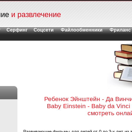
ние
и развлечение
т
Серфинг
Соцсети
Файлообменники
Фриланс
Ребенок Эйнштейн - Да Винчи
Baby Einstein - Baby da Vinci
смотреть онла
Развивающие фильмы для детей от 0 до 3-х лет из 