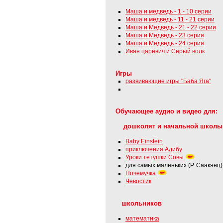
Маша и медведь - 1 - 10 серии
Маша и медведь - 11 - 21 серии
Маша и Медведь - 21 - 22 серии
Маша и Медведь - 23 серия
Маша и Медведь - 24 серия
Иван царевич и Серый волк
Игры
развивающие игры "Баба Яга"
Обучающее аудио и видео для:
дошколят и начальной школы
Baby Einstein
приключения Адибу
Уроки тетушки Совы
для самых маленьких (Р. Саакянц)
Почемучка
Чевостик
школьников
математика