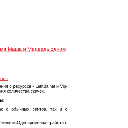
льма Маша и Медведь одним
атно
я с ресурсов - LetItBit.net и Vip-
ния количества скачек.
ы:
ак с обычных сайтов, так и с
бменник.Одновременная работа с