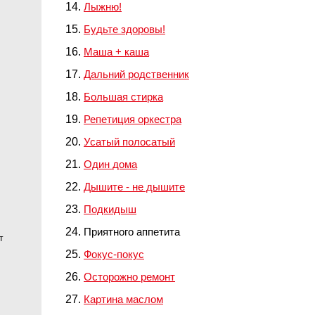
Лыжню!
Будьте здоровы!
Маша + каша
Дальний родственник
Большая стирка
Репетиция оркестра
Усатый полосатый
Один дома
Дышите - не дышите
Подкидыш
Приятного аппетита
т
Фокус-покус
Осторожно ремонт
Картина маслом