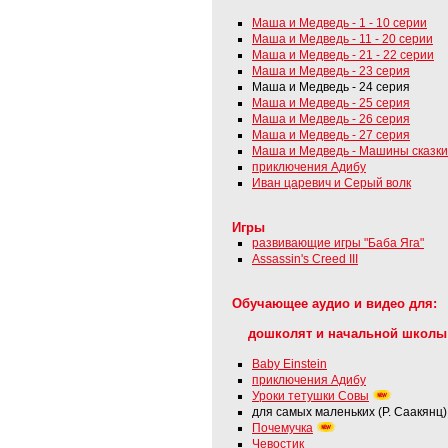
Маша и Медведь - 1 - 10 серии
Маша и Медведь - 11 - 20 серии
Маша и Медведь - 21 - 22 серии
Маша и Медведь - 23 серия
Маша и Медведь - 24 серия
Маша и Медведь - 25 серия
Маша и Медведь - 26 серия
Маша и Медведь - 27 серия
Маша и Медведь - Машины сказки
приключения Адибу
Иван царевич и Серый волк
Игры
развивающие игры "Баба Яга"
Assassin's Creed III
Обучающее аудио и видео для:
дошколят и начальной школы
Baby Einstein
приключения Адибу
Уроки тетушки Совы
для самых маленьких (Р. Саакянц)
Почемучка
Чевостик