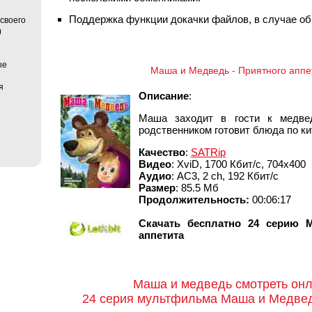
Поддержка функции докачки файлов, в случае об
своего
)
ые
Маша и Медведь - Приятного аппет
я
Описание
:
Маша заходит в гости к медве
родственником готовит блюда по ки
Качество
:
SATRip
Видео
: XviD, 1700 Кбит/с, 704x400
Аудио
: АС3, 2 ch, 192 Кбит/с
Размер
: 85.5 Мб
Продолжительность:
00:06:17
Скачать бесплатно 24 серию 
аппетита
Маша и медведь смотреть он
24 серия мультфильма Маша и Медведь