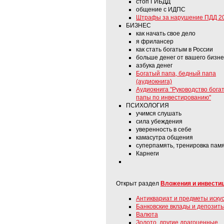
стоп ГИБДД
общение с ИДПС
Штрафы за нарушение ПДД 2
БИЗНЕС
как начать свое дело
я фрилансер
как стать богатым в России
больше денег от вашего бизн
азбука денег
Богатый папа, бедный папа
(аудиокнига)
Аудиокнига "Руководство бога
папы по инвестированию"
ПСИХОЛОГИЯ
учимся слушать
сила убеждения
уверенность в себе
камасутра общения
суперпамять, тренировка пам
Карнеги
Открыт раздел
Вложения и инвести
Антиквариат и предметы иску
Банковские вклады и депозит
Валюта
Золото, другие драгоценные