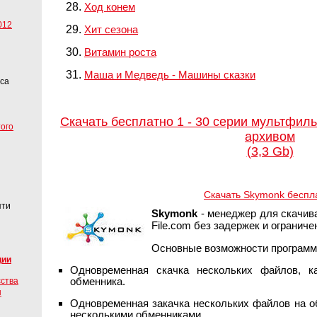
Ход конем
012
Хит сезона
Витамин роста
Маша и Медведь - Машины сказки
еса
Скачать бесплатно 1 - 30 серии мультфи
того
архивом
(3,3 Gb)
Скачать Skymonk беспл
яти
Skymonk
- менеджер для скачивани
File.com без задержек и ограниче
Основные возможности программ
ции
Одновременная скачка нескольких файлов, к
обменника.
сства
ы
Одновременная закачка нескольких файлов на о
несколькими обменниками.