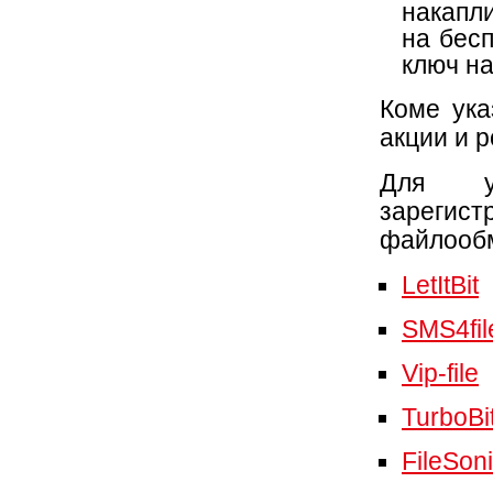
накапл
на бес
ключ на
Коме ука
акции и 
Для у
зарег
файлообм
LetItBit
SMS4fil
Vip-file
TurboBi
FileSon