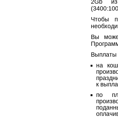
2Gb из
(3400:10
Чтобы п
необходи
Вы може
Программа
Выплаты 
на кош
произ
праздни
к выпла
по пл
произв
поданн
оплачи