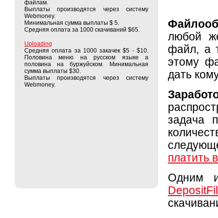
файлам.
Выплаты производятся через систему
Webmoney.
Файлооб
Минимальная сумма выплаты $ 5.
Средняя оплата за 1000 скачиваний $65.
любой ж
Uploading
файл, а 
Средняя оплата за 1000 закачек $5 - $10.
Половина меню на русском языке а
этому фа
половина на буржуйском. Минимальная
сумма выплаты $30.
дать ком
Выплаты производятся через систему
Webmoney.
Заработ
распрос
задача 
количест
следующ
платить 
Одним и
DepositFi
скачиван