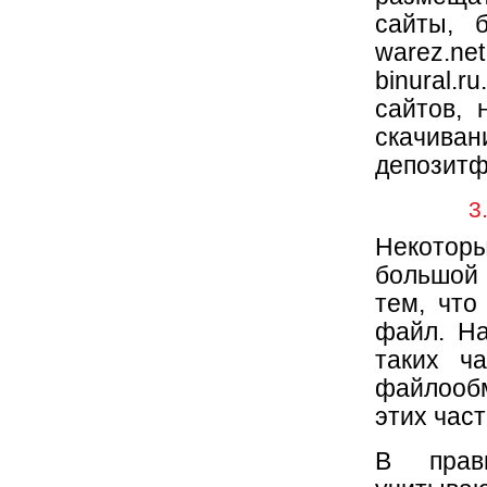
сайты, 
warez.net,
binural.
сайтов, 
скачив
депозитф
3
Некоторы
большой 
тем, что
файл. На
таких ч
файлооб
этих част
В прав