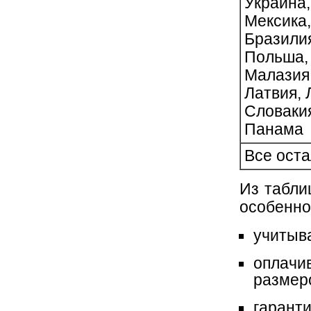
Украина,
Мексика,
Бразилия
Польша, 
Малазия,
Латвия, 
Словакия
Панама
Все ост
Из табли
особенно
учитыв
оплач
размер
гарант