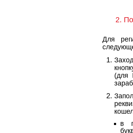
2. П
Для рег
следующ
Зах
кнопк
(для 
зараб
Запол
рекви
кошел
в 
бу