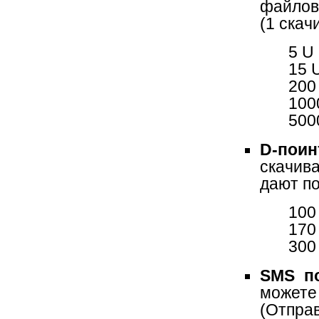
файлов
(1 скач
5 U
15 
200
100
500
D-пои
скачив
дают по
100
170
300
SMS п
может
(Отпра