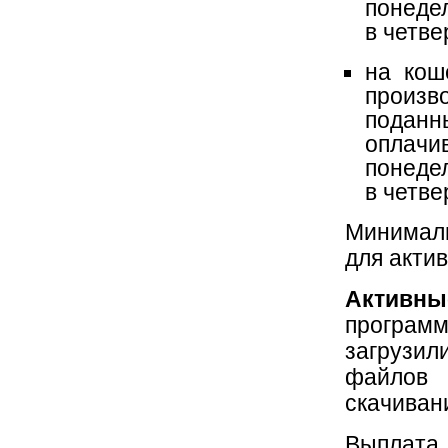
понеде
в четвер
на кош
произв
поданн
оплачи
понеде
в четвер
Минималь
для акти
Активны
программ
загрузи
файлов 
скачиван
Выплата 