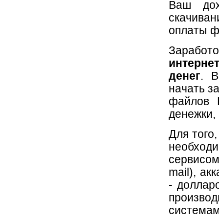
Ваш дох
скачивани
оплаты ф
Заработ
интерне
денег
. 
начать з
файлов 
денежки, 
Для того,
необход
сервисом
mail), ак
- доллар
произво
системам