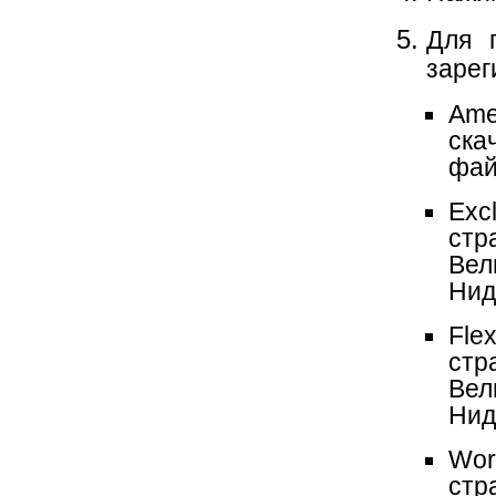
Для 
зарег
Am
ска
фай
Exc
ст
Вел
Нид
Fle
стр
Вел
Нид
Wor
стр