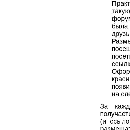
Практ
таку
фору
была 
друз
Разм
посе
посет
ссылк
Офор
крас
появи
на сл
За каж
получает
(и ссыло
размещат