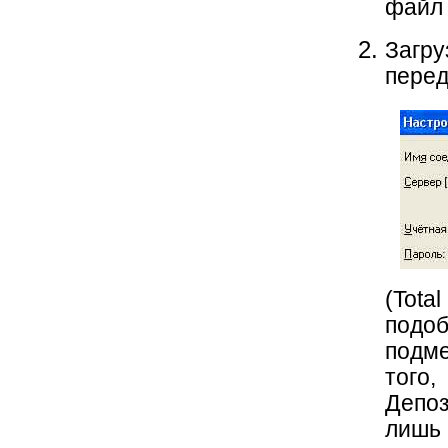
файл 
Загру
перед
(Tota
подоб
подме
того
Депоз
лишь