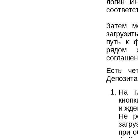
логин. И
соответс
Затем м
загрузит
путь к ф
рядом с
соглашени
Есть че
Депозита
На г
кнопк
и жде
Не р
загру
при о