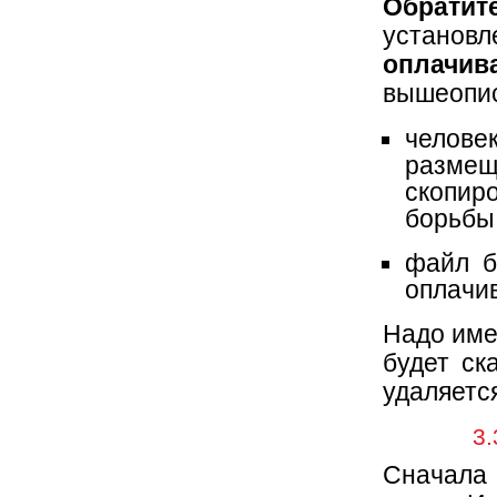
Обрати
установл
оплачив
вышеопис
челове
разме
скопир
борьбы
файл б
оплачи
Надо имет
будет ск
удаляетс
3.
Сначала 