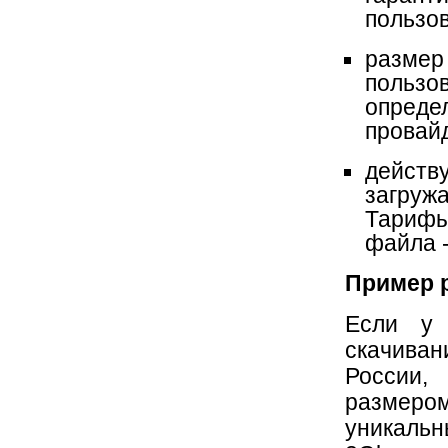
пользов
размер
польз
опред
провай
действ
загруж
Тарифы
файла 
Пример р
Если у
скачива
России
размеро
уникальн