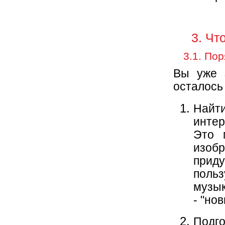
3. Чт
3.1. По
Вы уже з
осталось 
Найт
интер
Это 
изоб
прид
поль
музык
- "нов
Подго