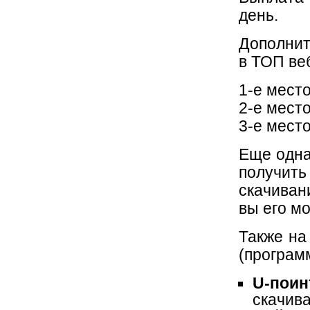
день.
Дополнит
в ТОП ве
1-е мест
2-е мест
3-е мест
Еще одна
получить
скачиван
вы его м
Также на
(програм
U-пои
скачив