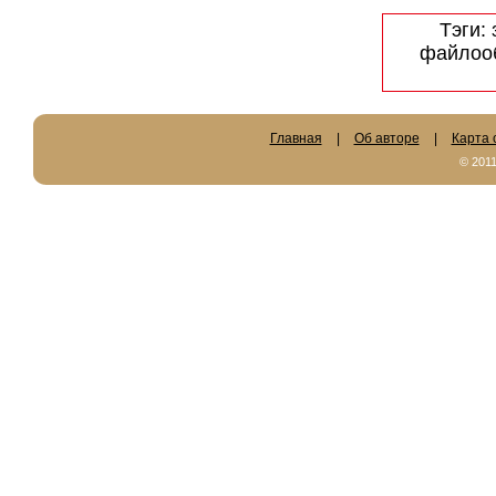
Тэги:
файлооб
Главная
|
Об авторе
|
Карта 
© 201