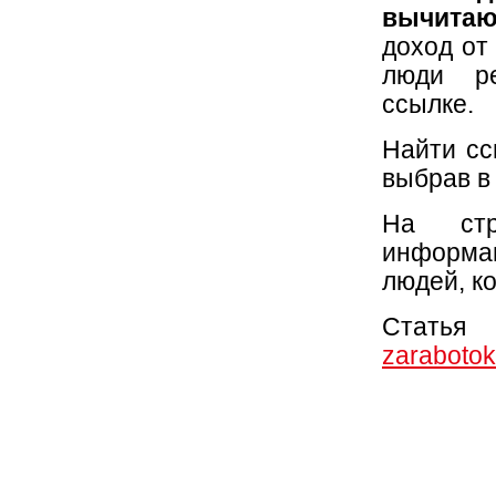
вычитаю
доход от
люди ре
ссылке.
Найти сс
выбрав в
На стр
информац
людей, к
Статья
zarabotok