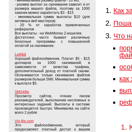
- минимальный размер файла - 10 Mb;
- размер выплат за скачивание зависит и от
размера вашего файла, поэтому за 1000
Как з
закачек можно заработать $3 - $15
- минимальная сумма выплаты $10 (для
активных веб-мастеров).
Пошаг
- 20 % от заработка привлеченных
рефералов
Все выплаты - на WebMoney Z-кошелек.
Что н
Достаточно часто бывают различные
бонусные программы с повышенной
оплатой за скачивание.
по
фай
Letitbit
Хороший файлообменник. Платит $5 - $15
долларов за 1000 скачиваний, в
осо
зависимости от качества трафика,
дополнительный доход от платной скачки.
Оплачивается только скачивания файлов
как
размером больше 5Мб. Минимальная сумма
к выплате $5.
вып
SMS4file
Просмотр сайтов, чтение писем
рекламодателей, выполнение несложных и
реф
интересных заданий. Выплаты в системе
производятся быстро. Минималка на сайте
всего 2 рубля
Vip-file.com
1. 
Это файлообменник, который
предосавляет платный доступ к вашим