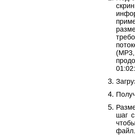
скрин
инфор
прим
разм
треб
поток
(MP3
прод
01:02:
Загру
Получ
Разме
шаг с
чтоб
файл