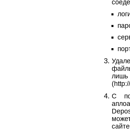
соеде
логи
пар
серв
пор
Удал
файлы
лишь
(http:/
С по
апло
Depos
може
сайте