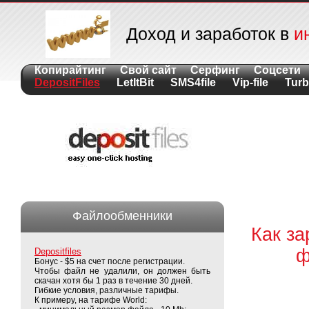
Доход и заработок в
и
Копирайтинг
Свой сайт
Серфинг
Соцсети
DepositFiles
LetItBit
SMS4file
Vip-file
Turb
Файлообменники
Как за
ф
Depositfiles
Бонус - $5 на счет после регистрации.
Чтобы файл не удалили, он должен быть
скачан хотя бы 1 раз в течение 30 дней.
Гибкие условия, различные тарифы.
К примеру, на тарифе World: