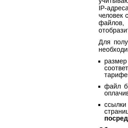
учитываю
IP-адре
человек 
файлов,
отобрази
Для полу
необходи
разме
соотве
тарифе
файл б
оплачи
ссылки
страни
посредс