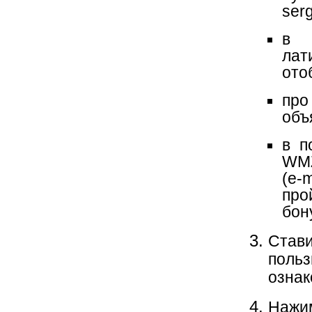
ser
в 
лат
ото
про
объ
в 
WMZ
(e-
про
бон
Став
поль
ознак
Нажим