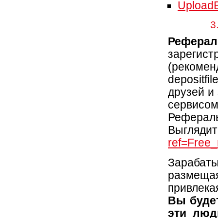
Upload
3
Реферал
зарегист
(рекоме
depositfi
друзей и
сервисом 
Реферал
Выглядит
ref=Free
Зарабат
размещая
привлека
Вы будет
эти люд